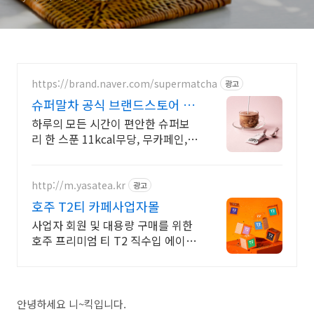
https://brand.naver.com/supermatcha
광고
슈퍼말차 공식 브랜드스토어 내
일배송으로 빠르게
하루의 모든 시간이 편안한 슈퍼보
리 한 스푼 11kcal무당, 무카페인,
보리, 호밀, 치커리뿌리 단 세가지 원
료 곡물커피
http://m.yasatea.kr
광고
호주 T2티 카페사업자몰
사업자 회원 및 대용량 구매를 위한
호주 프리미엄 티 T2 직수입 에이전
트
안녕하세요 니~킥입니다.