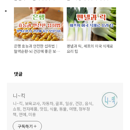
는 요오드 이야기
은행 효능과 안전한 섭취법｜
펜넬과 릭, 셰프의 이국 식재료
혈액순환·뇌 건강에 좋은 보물
요리 팁
식품
댓글
니~킥
니~킥, 보육교사, 자동차, 골프, 일상, 건강, 음식,
쇼핑, 전자제품, 맛집, 식물, 동물, 여행, 정부정
책, 연예, 미용
구독하기