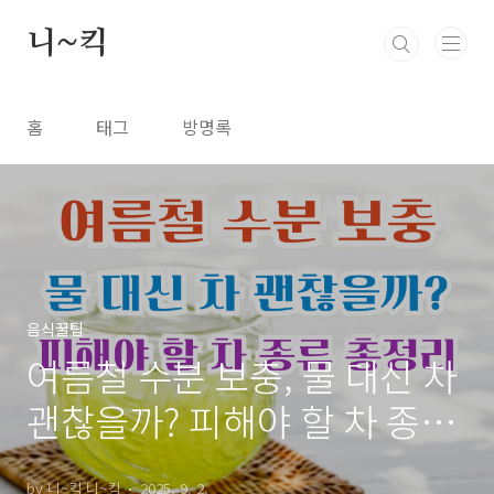
본문 바로가기
니~킥
홈
태그
방명록
음식꿀팁
여름철 수분 보충, 물 대신 차
괜찮을까? 피해야 할 차 종류
총정리
by 니~킥 니~킥
2025. 9. 2.