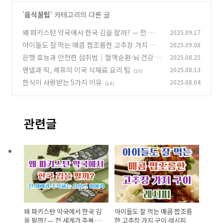
'
음식꿀팁
' 카테고리의 다른 글
왜 파키스탄 약국에서 한국 김을 팔까? — 전 세계
2025.09.17
가 주목하는 요오드 이야기
아이들도 잘 먹는 매콤 짭조름한 고추장 가지 구
2025.09.08
(1)
이 레시피
은행 효능과 안전한 섭취법｜혈액순환·뇌 건강
2025.08.25
(0)
에 좋은 보물식품
펜넬과 릭, 셰프의 이국 식재료 요리 팁
2025.08.13
(5)
(10)
한식이 사랑받는 5가지 이유
2025.08.04
(14)
관련글
왜 파키스탄 약국에서 한국 김
아이들도 잘 먹는 매콤 짭조름
을 팔까? — 전 세계가 주목하
한 고추장 가지 구이 레시피