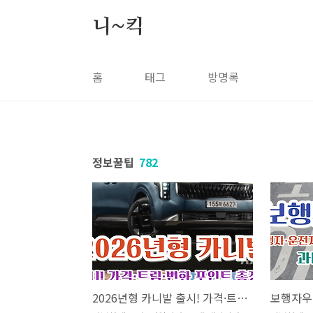
본문 바로가기
니~킥
홈
태그
방명록
정보꿀팁
782
2026년형 카니발 출시! 가격·트림·변화 포인트 총정리