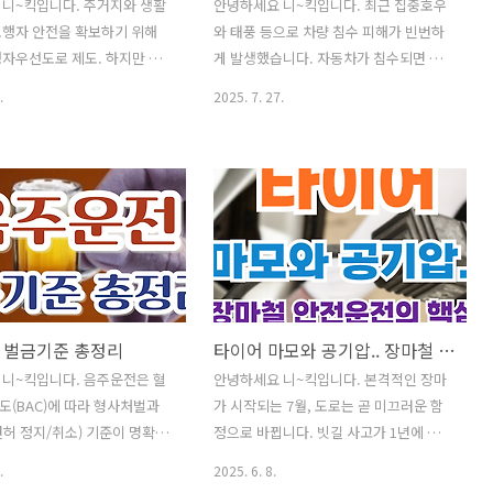
니~킥입니다. 주거지와 생활
안녕하세요 니~킥입니다. 최근 집중호우
보행자 안전을 확보하기 위해
와 태풍 등으로 차량 침수 피해가 빈번하
자우선도로 제도. 하지만 실
게 발생했습니다. 자동차가 침수되면 단
는 보행자와 운전자 모두 제
순히 수리비만 문제가 되는 것이 아니라
.
2025. 7. 27.
 의미를 잘 알지 못해 혼란이
전자장치 손상, 곰팡이와 악취 발생, 심지
가 많습니다. 오늘은 보행자
어는 안전성까지 위협받을 수 있습니다.
 반드시 지켜야 할 핵심 수
게다가 침수차가 중고차 시장에 나오면
와 운전자 입장에서 각각 정
제대로 알지 못하고 구매할 위험도 있습
위반 시 과태료와 벌점에 대해
니다. 그래서 오늘은 침수차를 쉽게 구별
정리해 보겠습니다. ✅ 인기글
하는 방법부터 침수 발생 시 즉시 해야 할
주소 이전" 간단하게 해결하는
대응 방법, 보* 보상 절차와 주의할 점까
소 종류와 효능을 알아보며 맛
지 한 번에 정리해 드리겠습니다. 침수 피
쌈 하세요^^건강진단결과서
해를 최소화하고 안전을 지키는 방법을
 벌금기준 총정리
타이어 마모와 공기압.. 장마철 안전운전의 핵심!
급 인터넷 혹은 모바일 발급 방
지금 확인해 보세요! ✅ 인기글이사 후
 강아지 종류 Best 8안경 도
"주소 이전" 간단하게 해결하는 방법❗쌈
니~킥입니다. 음주운전은 혈
안녕하세요 니~킥입니다. 본격적인 장마
법 어렵지 않아요채소 비타민
채소 종류와 효능을 알아보며 맛있는 고
(BAC)에 따라 형사처벌과
가 시작되는 7월, 도로는 곧 미끄러운 함
능과 활용 성격유형 테스트
기 쌈 하세요^^건강진단결과서(보건증)
허 정지/취소) 기준이 명확히
정으로 바뀝니다. 빗길 사고가 1년에 가장
니어그램 검사·D.I.S.C 검사
발급 인터넷 혹은 모바일 발급 방털 안 빠
근 2025년 법 개정으로 처벌 수
많이 발생하는 것도 바로 이 시기입니다.
.
2025. 6. 8.
지는..
강하되었습니다. 아래에서 주
특히 도로 위 타이어 상태가 안전을 좌우