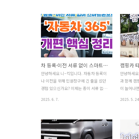
예방할 수 있습니다. 오늘은 초보자도 쉽
요 기준을 
게 따라 할 수 있는 여름철 차량 점검 포인
이사 후 "
트와 관리법을 알기 쉽게 정리해 드리겠
방법❗쌈 채
습니다. 안전한 여름 드라이브를 위해 지
있는 고기 
금 바로 체크해 보세요! ✅ 인기글이사 후
(보건증)발
"주소 이전" 간단하게 해결하는 방법❗쌈
털 안 빠지는
채소 종류와 효능을 알아보며 맛있는 고
수 보는방
기 쌈 하세요^^건강진단결과서(보건증)
(다채) 효
차 등록·이전 서류 없이 스마트폰으로! ‘자동차 365’ 개편 핵심 정리
발급 인터넷 혹은 모바일 발급 방털 안 빠
(MBTI·애
지는 강아지 종류 Best 8안경 도수 보는
·OCEAN
안녕하세요 니~킥입니다. 자동차 등록이
안녕하세요 
방법 어렵지 않아요채소 비타민(다채) 효
도 (어린이
나 이전을 위해 민원창구에 긴 줄을 섰던
과 함께 캠
능과 활용 성격유형 테스트(MBTI·애니어
태 차이? 
경험 있으신가요? 이제는 종이 서류 없이,
이 늘어나면
그램 검사·D.I.S.C 검사·..
효능밥먹고 
집에서도 스마트폰으로 간편하게 처리할
궁금해 하는
2025. 6. 7.
2025. 5. 24
수 있습니다. 오는 6월 9일, 국토교통부가
트레일러 
'자동차 365'를 차세대 자동차관리정보시
면 일반 면
스템으로 전면 개편해 운영한다고 합니
다. 오늘은
다. 기존보다 더 편리하고 빠르게 차량 등
전면허 종류
록 민원을 처리할 수 있도록 클라우드 기
헷갈리는 견