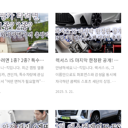
정리해 보겠습니다. ✅ 인기글
한다는 사실, 알고 계셨나요? 오늘은 여름
주소 이전" 간단하게 해결하는
철 꼭 알아야 할 타이어 마모와 공기압 관
소 종류와 효능을 알아보며 맛
리 요령, 그리고 전문가들이 말하는 빗길
쌈 하세요^^건강진단결과서
사고 예방법까지 모두 알아보겠습니다.
급 인터넷 혹은 모바일 발급 방
타이어 상태 하나로 내 가족의 생명을 지
 강아지 종류 Best 8안경 도
킬 수 있습니다. 그럼 바로 타이어 마모와
법 어렵지 않아요채소 비타민
공기압에 대해 알아보겠습니다. ✅ 인기
능과 활용 성격유형 테스트
글이사 후 "주소 이전" 간단하게 해결하
캠핑카 타려면 1종? 2종? 특수면허와 차량별 자격 총정리
렉서스 IS 마지막 한정판 공개! IS 얼티밋 에디션 스펙·디자인 총정리
니어그램 검사·D.I.S.C 검사
는 방법❗쌈 채소 종류와 효능을 알아보며
 테스트)만0세~2세 영아관찰척
맛있는 고기 쌈 하세요^^건강진단결과서
니~킥입니다. 최근 캠핑 열풍
안녕하세요 니~킥입니다. 렉서스 IS, 그
집 영아 관찰 및 평가)먹태와 황
(보건증)발급 인터넷 혹은 모바일 발급 방
핑카, 견인차, 특수차량에 관심
이름만으로도 퍼포먼스와 감성을 동시에
(명태&황태&먹태) 그리고, 황태
털 안 빠지는 강아지 종류 Best 8안경 도
서 "어떤 면허가 필요할까"
자극하던 콤팩트 스포츠 세단의 상징. 그
바로 누우면 안..
수 보는방법 어렵지 않아요..
 분들이 많아졌습니다. 특히
마지막을 장식할 궁극의 한정판, IS 얼티
.
2025. 5. 21.
캠핑카나 구난 차량을 운전하려
밋 에디션이 드디어 공개되었습니다. 무
허로는 부족한 경우가 있습니
려 V8 5.0L 자연흡기 엔진, 단 500대 한정
 캠핑카부터 특수차량까지! 운
생산, 그리고 BBS 19인치 휠과 고성능 브
, 차량별 구분법, 그리고 많이
렘보 브레이크, LFA 감성을 담은 인테리
인차 vs 구난차 차이점까지
어까지! 이 모델은 단순한 자동차가 아닌,