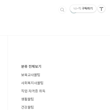
니~킥
구독하기
분류 전체보기
보육교사꿀팁
사회복지사꿀팁
직업·자격증 취득
생활꿀팁
건강꿀팁