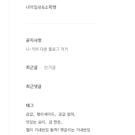
나의일상&소확행
공지사항
니~킥의 다른 블로그 가기
최근글
인기글
최근댓글
태그
금값
팰리세이드
금값 얼마
맛있는 요리
금 한돈
젤리 기내반입 될까? 헷갈리는 기내반입