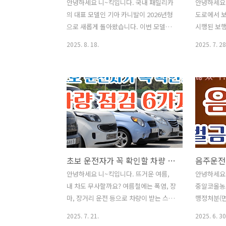
안녕하세요 니~킥입니다. 국내 패밀리카
안녕하세요 
의 대표 모델인 기아 카니발이 2026년형
도로에서 
으로 새롭게 돌아왔습니다. 이번 모델은
시행된 보행
디젤 단종, 하이브리드 중심의 라인업 재
제 도로에서
2025. 8. 18.
2025. 7. 28
편, 스마트 파워테일게이트와 전자식 룸
도의 정확한
미러 기본 적용 등으로 업그레이드가 이
생기는 경우
루어졌는데, 특히 주력 트림인 노블레스
우선도로에서
는 멀티존 음성인식과 기아 디지털키2가
칙을 보행자
탑재되어 한층 진화된 편의성을 제공합니
리해 보고 
다. 지금부터 2026년형 카니발의 가격과
서도 함께 
트림별 특징, 그리고 변화 포인트를 정리
이사 후 "
해 보겠습니다. ✅ 인기글이사 후 "주소
방법❗쌈 채
이전" 간단하게 해결하는 방법❗쌈 채소 종
있는 고기 
초보 운전자가 꼭 확인할 차량 점검 6가지
음주운전
류와 효능을 알아보며 맛있는 고기 쌈 하
(보건증)발
세요^^건강진단결과서(보건증)발급 인터
털 안 빠지는
안녕하세요 니~킥입니다. 뜨거운 여름,
안녕하세요 
넷 혹은 모바일 발급 방털 안 빠지는 강아
수 보는방
내 차도 무사할까요? 여름철에는 폭염, 장
중알코올농도
지 종류 Best 8안경 도수 보는방법 어렵
(다채) 효
마, 장거리 운전 등으로 차량이 받는 스트
행정처분(면
지 않아요채소 비타민(다채) 효능과 활
(MBTI·애
레스가 커집니다. 특히 초보 운전자라면
나뉘며, 최
2025. 7. 21.
2025. 6. 30
용..
·OCEAN..
기본적인 점검만 잘해도 고장과 사고를
위가 더욱 