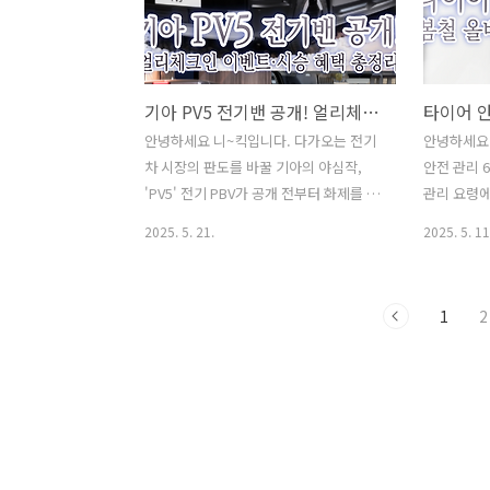
반 시스템으로 개선된 이번 개편은, 민원
깔끔하게 정
창구 통합부터 전자서식 발급, 모바일 민
인기글이사 
원 처리, 간편 인증 로그인, 전자결제 기능
결하는 방법
까지 한층 더 진화한 서비스입니다. 그래
보며 맛있는
기아 PV5 전기밴 공개! 얼리체크인 이벤트·시승 혜택 총정리
서 오늘은 달라지는 주요 기능과 혜택, 이
과서(보건증
용 방법까지 상세하게 정리해 드리겠습니
급 방털 안 
안녕하세요 니~킥입니다. 다가오는 전기
안녕하세요 
다. ✅ 인기글이사 후 "주소 이전" 간단하
경 도수 보
차 시장의 판도를 바꿀 기아의 야심작,
안전 관리 
게 해결하는 방법❗쌈 채소 종류와 효능을
타민(다채)
'PV5' 전기 PBV가 공개 전부터 화제를 모
관리 요령에
알아보며 맛있는 고기 쌈 하..
(MBTI·애니
으고 있습니다. 모빌리티 서비스, 물류,
기글이사 후
2025. 5. 21.
2025. 5. 11
레저 등 다양한 목적에 맞춰 설계된 이 차
하는 방법❗
랑은 올해 하반기 국내 출시를 앞두고 있
며 맛있는 
는데요, 기아는 이를 기념해 5월 20일부
서(보건증)
1
2
터 6월 9일까지 '얼리체크인 이벤트'를 실
방털 안 빠지
시한다고 합니다. 이벤트에 참여하면 추
도수 보는
첨을 통해 총 1000명에게 커피 쿠폰, 20
(다채) 효
명에게는 3박 4일간의 PV5 시승 기회가
(MBTI·애
주어집니다. PV5는 중형 전기밴 플랫폼
·OCEAN
(E-GMP.S 기반) 위에 설계되어, 다양한
도 (어린이
어퍼바디 조합으로 고객 맞춤형 구조를
태 차이? 