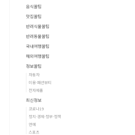
음식꿀팁
맛집꿀팁
반려식물꿀팁
반려동물꿀팁
국내여행꿀팁
해외여행꿀팁
정보꿀팁
자동차
미용·패션뷰티
전자제품
최신정보
코로나19
정치·경제·정부·정책
연예
스포츠