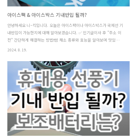
아이스팩 & 아이스박스 기내반입 될까?
안녕하세요 니~킥입니다. 오늘은 아이스팩이나 아이스박스가 국제선 기
내반입이 가능한지에 대해 알아보겠습니다. ✅ 인기글이사 후 "주소 이
전" 간단하게 해결하는 방법❗쌈 채소 종류와 효능을 알아보며 맛있
는 고기 쌈 하세요^^건강진단결과서(보건증)발급 인터넷 혹은 모바
2024. 8. 19.
일 발급 방털 안 빠지는 강아지 종류 Best 8안경 도수 보는방법 어렵
지 않아요채소 비타민(다채) 효능과 활용 성격유형 테스트(MBTI·애니어
그램 검사·D.I.S.C 검사·OCEAN 테스트)만0세~2세 영아관찰척도 (어린
이집 영아 관찰 및 평가)먹태와 황태 차이? (명태&황태&먹태) 그리
고, 황태 효능밥먹고 바로 누우면 안되는 이유 5가지TMI 뜻아이스
팩 & 아이스박스 기내반입 될까?해외로 의약품이나 음식을 가져갈 때,
상하지 않도록 아이스팩을..