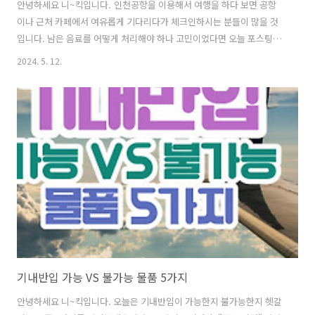
안녕하세요 니~킥입니다. 인천공항을 이용해서 여행을 하다 보면 공항
이나 근처 카페에서 여유롭게 기다리다가 체크인하시는 분들이 많을 것
입니다. 남은 음료를 어떻게 처리해야 하나 고민이었다면 오늘 포스팅에
집중해 주세요. 헷갈리는 기내 액체류 반입에 대해 자세히 알아보겠습니
2024. 5. 12.
다. ✅ 인기글이사 후 "주소 이전" 간단하게 해결하는 방법❗쌈 채소 종
류와 효능을 알아보며 맛있는 고기 쌈 하세요^^건강진단결과서(보건증)
발급 인터넷 혹은 모바일 발급 방털 안 빠지는 강아지 종류 Best 8안
경 도수 보는방법 어렵지 않아요채소 비타민(다채) 효능과 활용 성격유
형 테스트(MBTI·애니어그램 검사·D.I.S.C 검사·OCEAN 테스트)만 0세
~2세 영아관찰척도 (어린이집 영아 관찰 및 평가)먹태와 황태 차이? (명
태&황태&..
기내반입 가능 VS 불가능 물품 5가지
안녕하세요 니~킥입니다. 오늘은 기내반입이 가능한지 불가능한지 헷갈