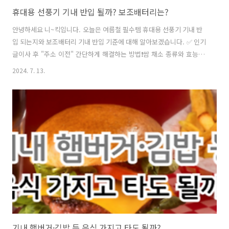
휴대용 선풍기 기내 반입 될까? 보조배터리는?
안녕하세요 니~킥입니다. 오늘은 여름철 필수템 휴대용 선풍기 기내 반
입 되는지와 보조배터리 기내 반입 기준에 대해 알아보겠습니다. ✅ 인기
글이사 후 "주소 이전" 간단하게 해결하는 방법❗쌈 채소 종류와 효능
을 알아보며 맛있는 고기 쌈 하세요^^건강진단결과서(보건증)발급 인터
2024. 7. 13.
넷 혹은 모바일 발급 방털 안 빠지는 강아지 종류 Best 8안경 도수 보
는방법 어렵지 않아요채소 비타민(다채) 효능과 활용 성격유형 테스트
(MBTI·애니어그램 검사·D.I.S.C 검사·OCEAN 테스트)만0세~2세 영아
관찰척도 (어린이집 영아 관찰 및 평가)먹태와 황태 차이? (명태&황태&
먹태) 그리고, 황태 효능밥먹고 바로 누우면 안되는 이유 5가지TMI 뜻
휴대용 선풍기 기내 반입 될까? 보조배터리는?무더운 여름철 빠지면 안
되는 아..
기내 햄버거·김밥 등 음식 가지고 타도 될까?