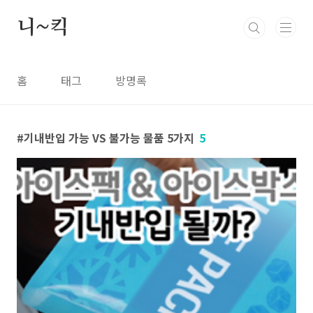
본문 바로가기
니~킥
홈
태그
방명록
기내반입 가능 VS 불가능 물품 5가지
5