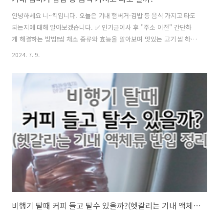
안녕하세요 니~킥입니다. 오늘은 기내 햄버거·김밥 등 음식 가지고 타도
되는지에 대해 알아보겠습니다. ✅ 인기글이사 후 "주소 이전" 간단하
게 해결하는 방법❗쌈 채소 종류와 효능을 알아보며 맛있는 고기 쌈 하세
요^^건강진단결과서(보건증)발급 인터넷 혹은 모바일 발급 방털 안 빠
2024. 7. 9.
지는 강아지 종류 Best 8안경 도수 보는방법 어렵지 않아요채소 비타
민(다채) 효능과 활용 성격유형 테스트(MBTI·애니어그램 검사
·D.I.S.C 검사·OCEAN 테스트)만0세~2세 영아관찰척도 (어린이집 영
아 관찰 및 평가)먹태와 황태 차이? (명태&황태&먹태) 그리고, 황태 효
능밥먹고 바로 누우면 안되는 이유 5가지TMI 뜻기내 햄버거·김
밥 등 음식 가지고 타도 될까?비행기 탑승 전 면세구역에서 먹거리를 구
매하신 경험이 한 번..
비행기 탈때 커피 들고 탈수 있을까?(헷갈리는 기내 액체류 반입 정리)