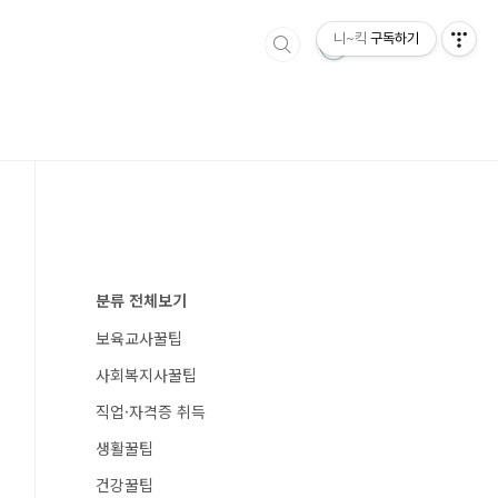
니~킥
구독하기
분류 전체보기
보육교사꿀팁
사회복지사꿀팁
직업·자격증 취득
생활꿀팁
건강꿀팁