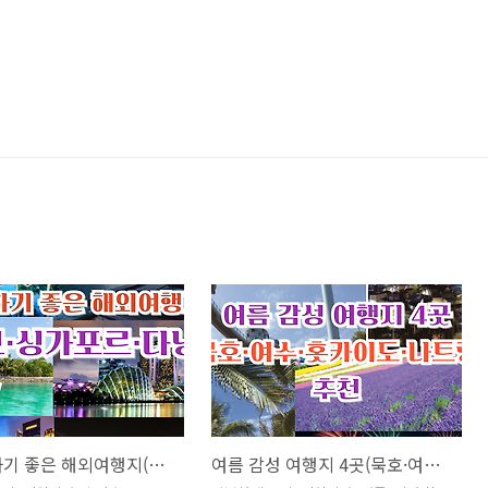
호캉스 하기 좋은 해외여행지(몰디브·싱가포르·다낭)
여름 감성 여행지 4곳(묵호·여수·홋카이도·나트랑) 추천