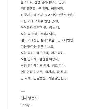
폴스타4
신형 팰리세이드
금값
행잉플랜트
금 얼마
해외여행
비행기 탈때 커피 들고 탈수 있을까?(헷갈
리는 기내 액체류 반입 정리)
아이들과 갈만한 곳
금 살때
오늘 금 팔때
팰리세이드
젤리 기내반입 될까? 헷갈리는 기내반입
가능/불가능 물품 리스트
오늘 금값
국민연금
최근 금값
오늘 금시세
갈만한 여행지
신형 팰리세이드 출시
금값 얼마
어린이집 안내문
금시세
금 팔때
금 시세
연말정산
가을 갈만한 곳
전체 방문자
Today :