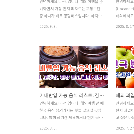
안녕하세요 니~킥입니다. 해외여행을 준
안녕하세요
비하면서 가장 먼저 떠오르는 교통수단
(Hocanc
중 하나가 바로 공항버스입니다. 하지만
해외에서도
짐이 많을 때는 "과연 캐리어 몇 개까지
니다. 인천
2025. 9. 3.
2025. 8. 17
실을 수 있을까?" 하는 걱정이 생깁니다.
해 쉽게 떠
공항버스도 항공기처럼 수하물 규정이 정
들이 있습니
해져 있어, 이를 미리 알아두면 탑승 시 불
있는 몰디브
편을 줄일 수 있습니다. 이번 글에서는 공
가포르, 그
항버스 캐리어 규정, 특수 수하물 규정, 매
지금부터 해
표소 위치, 예매 방법까지 깔끔하게 정리
개해 드리겠
해 드리겠습니다. ✅ 인기글이사 후 "주소
소 이전" 
이전" 간단하게 해결하는 방법❗쌈 채소 종
종류와 효능
류와 효능을 알아보며 맛있는 고기 쌈 하
하세요^^
기내반입 가능 음식 리스트: 김치, 고추장, 된장 들고 해외 가도 될까?
세요^^건강진단결과서(보건증)발급 인터
터넷 혹은 
넷 혹은 모바일 발급 방털 안 빠지는 강아
아지 종류 B
안녕하세요 니~킥입니다. 해외여행 갈 때
안녕하세요
지 종류 Best 8안경 도수 보는방법 어렵
렵지 않아요
한국 음식 챙겨가시는 분들 많으실 것입
현지 과일이
지 않아요채소 비타민(다채) 효능과 활용
용 성격유형
니다. 특히 장기간 체류하거나 현지 음식
고 싶은 마
성격유형 테스트(MBTI..
사·D.I.S.C
이 입에 맞지 않을까 걱정되면 고추장, 된
일 반입 규
2025. 8. 8.
2025. 7. 27
장, 김치 같은 친숙한 식재료들을 꼭 챙기
니다. 생과