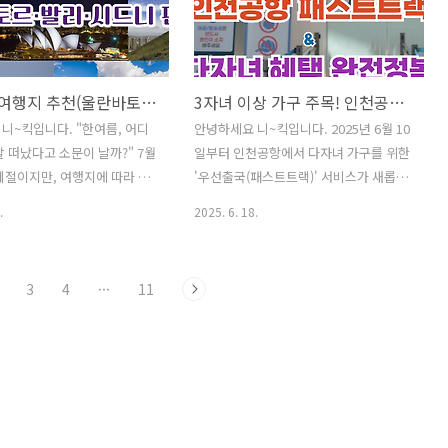
칼리보', 베트남의 몰디브 '푸
통역까지 챙길 수 있는 필수 앱들을 지금
유럽 감성 도시 '브로츠와프'까
바로 확인해 보세요! ✅ 인기글이사 후
게 즐기는 여름여행, 지금 함께
"주소 이전" 간단하게 해결하는 방법❗쌈
 ✅ 인기글이사 후 "주소 이
채소 종류와 효능을 알아보며 맛있는 고
7월 해외여행지 추천(울란바토르·발리·시드니 편)
3자녀 이상 가구 주목! 인천공항 패스트트랙 & 다자녀 혜택 완전정복
게 해결하는 방법❗쌈 채소 종류
기 쌈 하세요^^건강진단결과서(보건증)
알아보며 맛있는 고기 쌈 하세
발급 인터넷 혹은 모바일 발급 방털 안 빠
니~킥입니다. "한여름, 어디
안녕하세요 니~킥입니다. 2025년 6월 10
진단결과서(보건증)발급 인터넷
지는 강아지 종류 Best 8안경 도수 보는
잘 떠났다고 소문이 날까?" 7월
일부터 인천공항에서 다자녀 가구를 위한
 발급 방털 안 빠지는 강아지
방법 어렵지 않아요채소 비타민(다채) 효
계절이지만, 여행지에 따라 전
'우선출국(패스트트랙)' 서비스가 새롭게
8안경 도수 ..
능과 활용 성격유형 테..
후와 분위기를 만날 수 있습니
시행된다고 합니다. 이번 제도는 세 자녀
.
2025. 6. 18.
 같은 달이지만 완전히 다른 매
이상을 양육하는 가정이 공항에서 더욱
세 곳, 몽골 울란바토르(초원과
빠르고 편리하게 출국 절차를 밟을 수 있
도네시아 발리(낭만적인 휴양
도록 마련된 배려 정책이라고 합니다. 자
3
4
···
11
 시드니(한겨울 도시 여행)를 추
녀가 많을수록 이동이 쉽지 않다는 점을
. 휴식, 자연, 도시 탐방! 취
고려해, 공항 내 전용 통로 이용과 더불어
골라보세요! ✅ 인기글이사 후
주차요금 할인 혜택까지 제공된다고 하니
" 간단하게 해결하는 방법❗쌈
다자녀 가정이라면 꼭 알아두시면 좋을
 효능을 알아보며 맛있는 고
것 같습니다. 그래서 오늘은 다자녀 패스
요^^건강진단결과서(보건증)
트트랙 신청 조건과 증빙서류와 이용 방
 혹은 모바일 발급 방털 안 빠
법, 위치 및 추가 혜택(주차 할인)까지 한