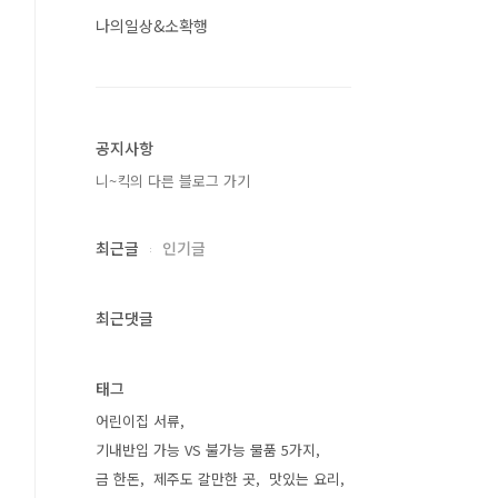
나의일상&소확행
공지사항
니~킥의 다른 블로그 가기
최근글
인기글
최근댓글
태그
어린이집 서류
기내반입 가능 VS 불가능 물품 5가지
금 한돈
제주도 갈만한 곳
맛있는 요리