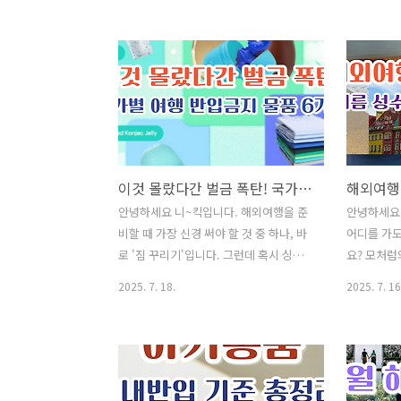
게 됩니다. 그런데, 이 음식들이 기내반입
금지, 일부
가능한지 정확히 알고 계신가요? 단순히
있습니다. 
"고체처럼 보인다"라고 해서 안심하고 기
을 반출할 
내에 들고 탔다가 보안 검색에서 압수되
역 조건을 
는 경우가 매우 많습니다. 실제로 2024년
서 오늘은 
인천공항에서는 무려 11톤 이상의 김치가
태료 주의사
보안 검색에 걸렸다고 합니다. 오늘은 국
한눈에 정리
제선 탑승 전 꼭 알아야 할 음식류 기내반
이사 후 "
이것 몰랐다간 벌금 폭탄! 국가별 여행 반입금지 물품 6가지
입 기준을 쉽고 정확하게 알아보겠습니
방법❗쌈 채
다. ✅ 인기글이사 후 "주소 이전" 간단하
있는 고기 
안녕하세요 니~킥입니다. 해외여행을 준
안녕하세요 
게 해결하는 방법❗쌈 채소 종류와 효능을
(보건증)발
비할 때 가장 신경 써야 할 것 중 하나, 바
어디를 가
알아보며 맛있는 고기 쌈 하세요^^건강진
털 안 빠지는
로 '짐 꾸리기'입니다. 그런데 혹시 싱가
요? 모처럼
단결과서(보건증)발급 인터넷..
수 보는방법
포르에서는 껌을 반입하면 안 된다는 사
위기에 진짜
2025. 7. 18.
2025. 7. 16
실, 알고 계셨나요? 이처럼 각 나라마다
글에서는 
종교적, 환경적, 안전상의 이유로 특정 물
있는, 인구
품 반입이 제한되거나 금지되어 있습니
을 소개해 
다. 무심코 챙긴 물건 하나가 입국장에서
다 덜 알려
벌금이나 압수로 이어질 수 있으니, 여행
는 숨은 