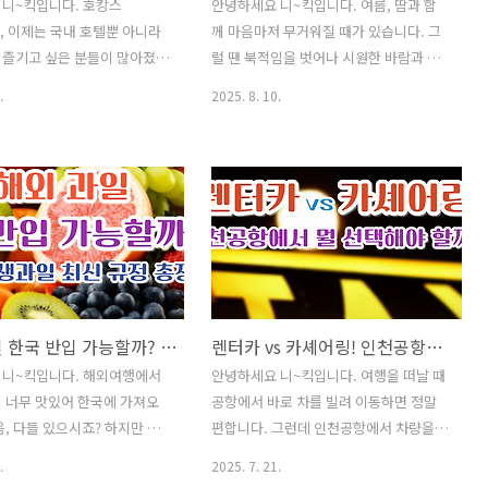
 니~킥입니다. 호캉스
안녕하세요 니~킥입니다. 여름, 땀과 함
e), 이제는 국내 호텔뿐 아니라
께 마음마저 무거워질 때가 있습니다. 그
 즐기고 싶은 분들이 많아졌습
럴 땐 북적임을 벗어나 시원한 바람과 낯
공항에서 직항 또는 경유를 통
선 풍경 속으로 걸어 들어가 보세요. 강원
.
2025. 8. 10.
날 수 있는 해외 호캉스 여행지
도의 작은 항구에서부터 푸른 바다 위의
다. 바다 위 럭셔리 리조트가
여수, 라벤더 향 가득한 훗카이도, 그리고
, 도시 자체가 호텔이 되는 싱
가성비로 즐기는 베트남 나트랑까지. 각
리고 가성비 끝판왕 다낭까지!
기 다른 매력과 감성으로 당신의 여름을
외 호캉스 추천 여행지를 소
특별하게 물들일 여행지를 소개해 드리겠
습니다. ✅ 인기글이사 후 "주
습니다. ✅ 인기글이사 후 "주소 이전" 간
간단하게 해결하는 방법❗쌈 채소
단하게 해결하는 방법❗쌈 채소 종류와 효
을 알아보며 맛있는 고기 쌈
능을 알아보며 맛있는 고기 쌈 하세요^^
건강진단결과서(보건증)발급 인
건강진단결과서(보건증)발급 인터넷 혹은
해외 과일 한국 반입 가능할까? 건조과일·생과일 최신 규정 총정리
렌터카 vs 카셰어링! 인천공항에서 뭘 선택해야 할까?
모바일 발급 방털 안 빠지는 강
모바일 발급 방털 안 빠지는 강아지 종류
est 8안경 도수 보는방법 어
Best 8안경 도수 보는방법 어렵지 않아요
 니~킥입니다. 해외여행에서
안녕하세요 니~킥입니다. 여행을 떠날 때
채소 비타민(다채) 효능과 활
채소 비타민(다채) 효능과 활용 성격유형
 너무 맛있어 한국에 가져오
공항에서 바로 차를 빌려 이동하면 정말
 테스트(MBTI·애니어그램 검
테스트(MBTI·애니어그램 검사·D.I.S.C 검
음, 다들 있으시죠? 하지만 과
편합니다. 그런데 인천공항에서 차량을
 검사·OCEA..
사·OCEAN 테스트)..
정은 생각보다 매우 까다롭습
이용할 때 '렌터카'와 '카셰어링' 중 어떤
.
2025. 7. 21.
일은 대부분 한국 입국 시 반입
걸 선택해야 할지 고민되시나요? 요금, 이