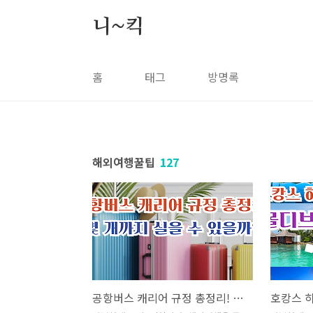
본문 바로가기
니~킥
홈
태그
방명록
해외여행꿀팁
127
공항버스 캐리어 규정 총정리! 몇 개까지 실을 수 있을까?