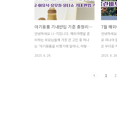
을 계획 중이라면 반드시 확인해야 합니
관문도시 '
다. 오늘은 여행 전 꼭 알아두면 좋은 나라
꾸옥', 동
별 특이한 반입금지 품목을 소개해 드리
지! 차분하
겠습니다. ✅ 인기글이사 후 "주소 이전"
떠나보세요.
아기용품 기내반입 기준 총정리!(분유·이유식·유모차·물티슈 기내 반입 기준)
간단하게 해결하는 방법❗쌈 채소 종류와
전" 간단하
효능을 알아보며 맛있는 고기 쌈 하세요
와 효능을 
안녕하세요 니~킥입니다. 해외여행을 준
안녕하세요 
^^건강진단결과서(보건증)발급 인터넷
요^^건강
비하는 부모님들께 가장 큰 고민 중 하나
로 떠나야 
혹은 모바일 발급 방털 안 빠지는 강아지
혹은 모바일
는 '아기용품을 비행기에 얼마나, 어떻게
은 무더운 
종류 Best 8안경 도수 보는방법 ..
종류 Best 
가져갈 수 있을까?'입니다. 특히 분유, 이
혀 다른 기
2025. 6. 29.
2025. 6. 26
유식, 물티슈 같은 필수품은 물론이고, 유
다. 오늘은
모차·기저귀 가방 등 기내에 꼭 필요한 아
력을 지닌 
기 짐도 챙겨야 합니다. 하지만 국제선 항
사막), 인
1
2
공편에서는 액체 제한 규정과 휴대 수하
지), 호주
물 제한이 있어 헷갈리기 쉽습니다. 오늘
천해 드립니다
은 부모님들이 안심하고 비행기 탑승할
향에 따라 
수 있도록, 국제선 기준으로 분유·이유식
"주소 이전
·유모차·물티슈 등 아기용품 기내 반입
채소 종류와
여부와 팁을 한눈에 정리해 드리겠습니
기 쌈 하세
다. ✅ 인기글이사 후 "주소 이전" 간단하
발급 인터넷