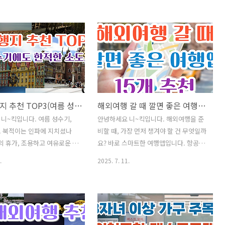
 품목만 검역을 거쳐 반입할 수
용 시간, 반납 상식까지 생각보다 차이가
반대로 한국에서 해외로 과일
크기 때문에 여행 스타일에 맞는 선택이
때도 목적지 국가의 규정과 검
중요합니다. 그래서 오늘은 '렌터카 vs 카
반드시 확인해야 합니다. 그래
셰어링의 차이점은 물론, 인천공항에서
국내 반입·해외 반출 규정, 과
실제로 이용할 수 있는 서비스까지 알기
항, 인천공항 검역 방법까지
쉽게 정리해 드리겠습니다. ✅ 인기글이
해 드리겠습니다. ✅ 인기글
사 후 "주소 이전" 간단하게 해결하는 방
주소 이전" 간단하게 해결하는
법❗쌈 채소 종류와 효능을 알아보며 맛있
해외여행지 추천 TOP3(여름 성수기에도 한적한 소도시)
해외여행 갈 때 깔면 좋은 여행앱 15개 추천
소 종류와 효능을 알아보며 맛
는 고기 쌈 하세요^^건강진단결과서(보
쌈 하세요^^건강진단결과서
건증)발급 인터넷 혹은 모바일 발급 방털
니~킥입니다. 여름 성수기,
안녕하세요 니~킥입니다. 해외여행을 준
급 인터넷 혹은 모바일 발급 방
안 빠지는 강아지 종류 Best 8안경 도수
도 북적이는 인파에 지치셨나
비할 때, 가장 먼저 챙겨야 할 건 무엇일까
 강아지 종류 Best 8안경 도
보는방법 어렵지 않아요채소 비타민(다
의 휴가, 조용하고 여유로운 분
요? 바로 스마트한 여행앱입니다. 항공권
 어렵지 않아요채소 비타민..
채) 효능과 활용 성격유형 테스..
 '쉼'을 누리고 싶다면? 이번
예약부터 현지 지도, 번역, 경비 정산까
.
2025. 7. 11.
인천공항에서 직항으로 떠날 수
지! 여행의 모든 순간을 도와줄 앱이 있다
 100만 미만의 해외 소도시 3곳
면 더 편하고 알찬 여행이 될 것입니다. 오
드리겠습니다. 대형 관광지보
늘은 여행 고수들이 추천한 해외여행 시
졌지만, 자연과 감성이 살아 있
꼭 필요한 앱 15가지를 소개해 드리겠습
여름휴가지들입니다. 보라카이
니다. 실시간 환율, 교통 정보, 일정 관리,