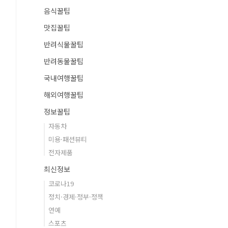
음식꿀팁
맛집꿀팁
반려식물꿀팁
반려동물꿀팁
국내여행꿀팁
해외여행꿀팁
정보꿀팁
자동차
미용·패션뷰티
전자제품
최신정보
코로나19
정치·경제·정부·정책
연예
스포츠