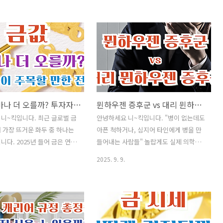
나타나는 경우가 많습니다. 무
받고 있다고 합니다. 특히 요오드 결핍 문
한 건 조기 발견과 치료입니
제가 심각한 나라에서는 김스택이 단순한
발생 후 일주일 안에 치료를 시작
간식을 넘어 필수 건강식품처럼 자리 잡
회복 가능성이 높아지기 때문
고 있다고 합니다. 왜 한국의 김과 미역이
번 글에서는 돌발성 난청의 원
세계적으로 주목받고 있는 걸까요? 자세
증상, 치료법, 그리고 생활 관리
히 알아보겠습니다. ✅ 인기글이사 후 "주
리해 보겠습니다. ✅ 인기글
소 이전" 간단하게 해결하는 방법❗쌈 채소
주소 이전" 간단하게 해결하는
종류와 효능을 알아보며 맛있는 고기 쌈
금값, 얼마나 더 오를까? 투자자들이 주목할 만한 전망
뮌하우젠 증후군 vs 대리 뮌하우젠 증후군
소 종류와 효능을 알아보며 맛
하세요^^건강진단결과서(보건증)발급 인
쌈 하세요^^건강진단결과서
터넷 혹은 모바일 발급 방털 안 빠지는 강
니~킥입니다. 최근 글로벌 금
안녕하세요 니~킥입니다. "병이 없는데도
급 인터넷 혹은 모바일 발급 방
아지 종류 Best 8안경 도수 보는방법 어
 가장 뜨거운 화두 중 하나는
아픈 척하거나, 심지어 타인에게 병을 만
 강아지 종류 Best 8안경 도
렵지 않아요채소 비타민(다채) 효능과 활
니다. 2025년 들어 금은 연일
들어내는 사람들" 놀랍게도 실제 의학적
 어렵지 않아요채소 비타..
용 성격유형 테스트(MBT..
갱신하며 투자자들의 관심을 한
으로 존재하는 현상이라고 합니다. 바로
2025. 9. 9.
있습니다. 과연 금값은 앞으로
뮌하우젠 증후군(Münchausen
오를 수 있을까요? 전문가들은
syndrome)과 대리 뮌하우젠 증후군
 달러 약세, 지정학적 리스크 등
(MSBP)입니다. 전자는 자신이 환자인 척
금값의 추가 상승을 점치고 있
하는 것, 후자는 가까운 사람에게 질병을
. 오늘은 국제 금값 전망과 함
꾸며내는 것으로 구분됩니다. 둘 다 단순