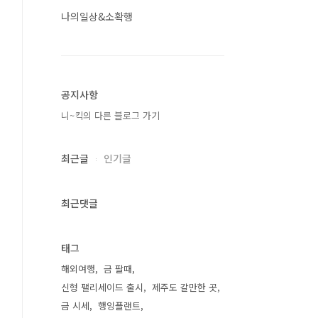
나의일상&소확행
공지사항
니~킥의 다른 블로그 가기
최근글
인기글
최근댓글
태그
해외여행
금 팔때
신형 팰리세이드 출시
제주도 갈만한 곳
금 시세
행잉플랜트