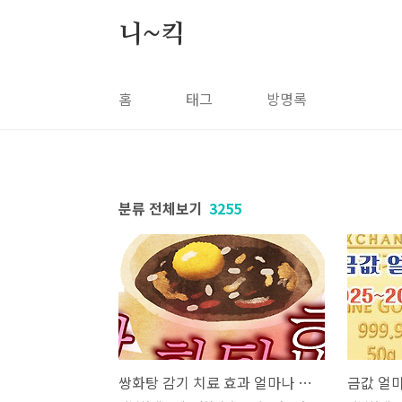
본문 바로가기
니~킥
홈
태그
방명록
분류 전체보기
3255
쌍화탕 감기 치료 효과 얼마나 있을까?