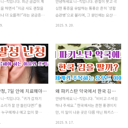
니~킥입니다. 최근 금값이 계
안녕하세요 니~킥입니다. 관절이 붓고 극
을 하면서 "지금 사도 괜찮을
심한 통증을 유발하는 통풍은 흔히 '생활
얼마나 더 오를까?"라는 궁금증을
습관병'으로 불리며, 그 원인에는 요산과
 많아졌습니다. 특히 금은 경
깊은 관련이 있습니다. 혈액 속 요산 수치
9.
2025. 9. 20.
성이 커질수록 주목받는 안전자
가 비정상적으로 높아지는 상태를 고요산
에, 흐름을 이해해두면 투자
혈증이라 하며, 이는 통풍 발작의 주요 원
는 데 큰 도움이 됩니다. 오늘
인 됩니다. 요산은 우리 몸에서 퓨린
전망, 상승·하락 요인, 앞으로
(purine)이라는 물질이 분해되면서 생기
는 시나리오까지 누구나 쉽게
는데, 퓨린은 음식 속에도 존재합니다. 따
있도록 정리해 드리겠습니다.
라서 통풍 관리와 예방을 위해서는 요산,
두고 고민하신다면 끝까지 읽
고요산혈증, 그리고 퓨린과 음식의 관계
랍니다. ✅ 인기글이사 후 "주
를 제대로 이해하는 것이 중요합니다. 이
간단하게 해결하는 방법❗쌈 채소
번 글에서는 이 네 가지 키워드를 중심으
돌발성 난청, 7일 안에 치료해야 하는 이유와 초기증상
왜 파키스탄 약국에서 한국 김을 팔까? — 전 세계가 주목하는 요오드 이야기
을 알아보며 맛있는 고기 쌈
로 건강 관리법을 정리해 드리겠습니다.
건강진단결과서(보건증)발급 인
✅ 인기글이사 후 "주소 이전" 간단하게
니~킥입니다. "귀가 갑자기
안녕하세요 니~킥입니다. "비비고 스낵김
모바일 발급 방털 안 빠지는 강
해결하는 방법❗쌈 채소 종류와 효능을 알
소리가 잘 안 들린다면?" 돌
하나 주세요." 한국에서는 흔한 풍경이지
est 8안경 도수 보는방법 어
아보며 맛있는 고기 쌈 하세요^^건강진단
 누구에게나 예고 없이 찾아
만, 이 말이 나온 곳은 다름 아닌 파키스탄
채소 비타민(다채..
결과서(보건증)발급 인터넷 혹은 모바..
 질환입니다. 72시간 이내 갑작
의 약국입니다. 최근 해외에서는 한국의
.
2025. 9. 17.
이 떨어지며, 이명과 어지럼
김과 미역이 '맛있는 건강 보충제'로 각광