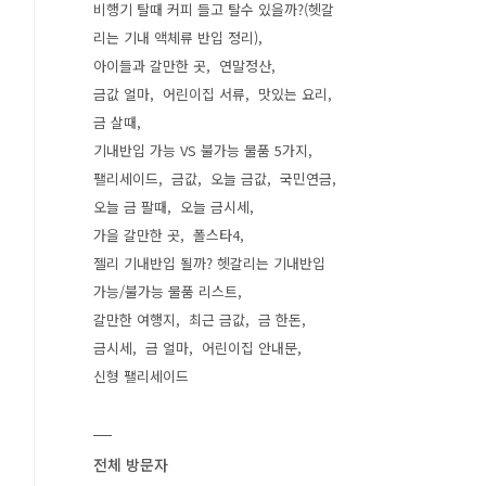
비행기 탈때 커피 들고 탈수 있을까?(헷갈
리는 기내 액체류 반입 정리)
아이들과 갈만한 곳
연말정산
금값 얼마
어린이집 서류
맛있는 요리
금 살때
기내반입 가능 VS 불가능 물품 5가지
팰리세이드
금값
오늘 금값
국민연금
오늘 금 팔때
오늘 금시세
가을 갈만한 곳
폴스타4
젤리 기내반입 될까? 헷갈리는 기내반입
가능/불가능 물품 리스트
갈만한 여행지
최근 금값
금 한돈
금시세
금 얼마
어린이집 안내문
신형 팰리세이드
전체 방문자