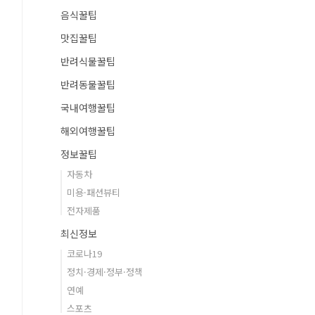
음식꿀팁
맛집꿀팁
반려식물꿀팁
반려동물꿀팁
국내여행꿀팁
해외여행꿀팁
정보꿀팁
자동차
미용·패션뷰티
전자제품
최신정보
코로나19
정치·경제·정부·정책
연예
스포츠