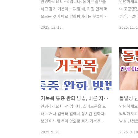
안녕하세요 니~킥입니다. 몸이 으슬으슬
안녕하세요 
하고 감기 기운이 느껴질 때, 가장 먼저 떠
속 고공행진
오르는 것이 바로 쌍화탕이라는 분들이
까?", " 
많습니다. "마시고 푹 자면 다음 날 괜찮
가진 분들이
2025. 12. 19.
2025. 11. 1
아진다"는 경험담도 흔히 들을 수 있습니
기 불확실
다. 그렇다면 쌍화탕은 정말 감기를 치료
산이기 때문
하는 약일까요? 아니면 단순한 민간요법
타이밍을 잡
일까요? 오늘은 약사의 설명과 한의학 기
은 전문가 
록을 바탕으로 쌍화탕의 정확한 효능, 감
가능성 있
기와의 관계, 복용 시 주의할 점, 약국 제
이해할 수 
품과 편의점 제품의 차이까지 한 번에 정
금 투자 앞
리해 드리겠습니다. ✅ 인기글이사 후 "주
어주시기 바
소 이전" 간단하게 해결하는 방법❗쌈 채소
소 이전" 
거북목 통증 완화 방법, 바른 자세와 생활습관으로 교정하기
종류와 효능을 알아보며 맛있는 고기 쌈
종류와 효능
하세요^^건강진단결과서(보건증)발급 인
하세요^^
안녕하세요 니~킥입니다. 스마트폰을 오
안녕하세요 
터넷 혹은 모바일 발급 방털 안 빠지는 강
터넷 혹은 
래 보거나 컴퓨터 앞에서 장시간 일하다
먹먹해지고 
아지 종류 Best 8안경 도수 보는방법 어
아지 종류 B
보면 어느새 목이 앞으로 빠진 거북목 자
발성 난청은
렵지 않아요채소 비타민(다채) ..
렵지 않아요
세가 되기 쉽습니다. 거북목은 단순히 보
올 수 있는
2025. 9. 20.
2025. 9. 18
기 흉한 자세 문제가 아니라, 목과 어깨의
스럽게 청력