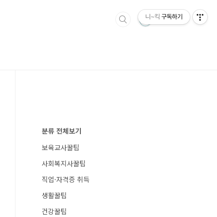
니~킥
구독하기
분류 전체보기
보육교사꿀팁
사회복지사꿀팁
직업·자격증 취득
생활꿀팁
건강꿀팁