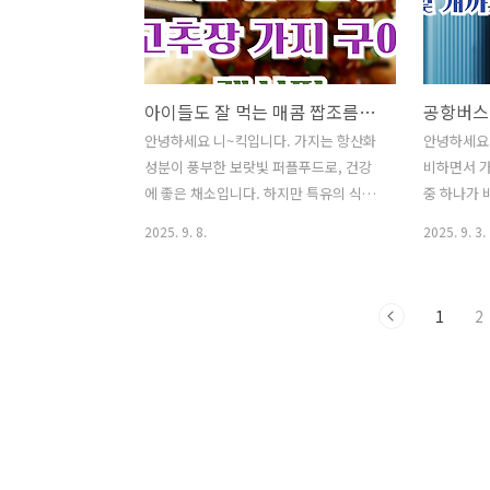
게 해결하는 방법❗쌈 채소 종류와 효능을
께, 투자자
알아보며 맛있는 고기 쌈 하세요^^건강진
를 정리해 
단결과서(보건증)발급 인터넷 혹은 모바
후 "주소 
일 발급 방털 안 빠지는 강아지 종류 Best
쌈 채소 종
아이들도 잘 먹는 매콤 짭조름한 고추장 가지 구이 레시피
8안경 도수 보는방법 어렵지 않아요채소
고기 쌈 
비타민(다채) 효능과 활용 성격유형 테스
증)발급 인
안녕하세요 니~킥입니다. 가지는 항산화
안녕하세요 
트(MBTI·애니어그램 검사·D.I.S.C 검사
빠지는 강아지
성분이 풍부한 보랏빛 퍼플푸드로, 건강
비하면서 
·OCEAN 테스트)만0세~2세 영아관찰척
는방법 어렵
에 좋은 채소입니다. 하지만 특유의 식감
중 하나가 
도 (어린이집 영아 관찰 및 ..
효능과 활용
때문에 아이들이 잘 먹지 않는 경우가 많
짐이 많을 
2025. 9. 8.
2025. 9. 3.
습니다. 오늘은 그런 아이들도 맛있게 먹
실을 수 있
을 수 있는 고추장 가지 구이 레시피를 소
공항버스도
개해 드리겠습니다. 구운 가지에 매콤 달
해져 있어,
1
2
콤한 고추장 양념을 발라 오븐에 구우면,
편을 줄일 
밥도둑, 반찬으로 완성됩니다. ✅ 인기글
항버스 캐리
이사 후 "주소 이전" 간단하게 해결하는
표소 위치,
방법❗쌈 채소 종류와 효능을 알아보며 맛
해 드리겠습
있는 고기 쌈 하세요^^건강진단결과서
이전" 간단
(보건증)발급 인터넷 혹은 모바일 발급 방
류와 효능을
털 안 빠지는 강아지 종류 Best 8안경 도
세요^^건