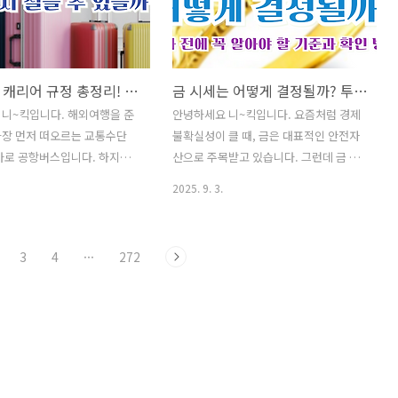
들이 반드시 알아야 할 포인트
한 거짓말이 아니라 심각한 정신질환이자
드리겠습니다. ✅ 인기글이사
사회 문제로 이어질 수 있다고 합니다. 오
이전" 간단하게 해결하는 방법❗
늘은 두 증후군의 차이와 특징을 알기 쉽
류와 효능을 알아보며 맛있는
게 정리해 보겠습니다. ✅ 인기글이사 후
공항버스 캐리어 규정 총정리! 몇 개까지 실을 수 있을까?
금 시세는 어떻게 결정될까? 투자 전에 꼭 알아야 할 기준과 확인 방법
하세요^^건강진단결과서(보건
"주소 이전" 간단하게 해결하는 방법❗쌈
터넷 혹은 모바일 발급 방털 안
채소 종류와 효능을 알아보며 맛있는 고
니~킥입니다. 해외여행을 준
안녕하세요 니~킥입니다. 요즘처럼 경제
 종류 Best 8안경 도수 보
기 쌈 하세요^^건강진단결과서(보건증)
가장 먼저 떠오르는 교통수단
불확실성이 클 때, 금은 대표적인 안전자
지 않아요채소 비타민(다채)
발급 인터넷 혹은 모바일 발급 방털 안 빠
바로 공항버스입니다. 하지만
산으로 주목받고 있습니다. 그런데 금 시
 성격유형..
지는 강아지 종류 Best 8안경 도수..
때는 "과연 캐리어 몇 개까지
세가 매일 달라지는 이유, 궁금하지 않으
2025. 9. 3.
을까?" 하는 걱정이 생깁니다.
신가요? 금값은 단순히 금의 희소성뿐 아
 항공기처럼 수하물 규정이 정
니라 환율, 국제 금 시세, 수요와 공급, 경
 이를 미리 알아두면 탑승 시 불
제 상황 등 여러 요인이 복합적으로 작용
3
4
···
272
수 있습니다. 이번 글에서는 공
해 결정된다고 합니다. 오늘은 금 시세가
어 규정, 특수 수하물 규정, 매
어떻게 측정되고 움직이는지 알기 쉽게
 예매 방법까지 깔끔하게 정리
정리해 드리겠습니다. ✅ 인기글이사 후
니다. ✅ 인기글이사 후 "주소
"주소 이전" 간단하게 해결하는 방법❗쌈
하게 해결하는 방법❗쌈 채소 종
채소 종류와 효능을 알아보며 맛있는 고
 알아보며 맛있는 고기 쌈 하
기 쌈 하세요^^건강진단결과서(보건증)
강진단결과서(보건증)발급 인터
발급 인터넷 혹은 모바일 발급 방털 안 빠