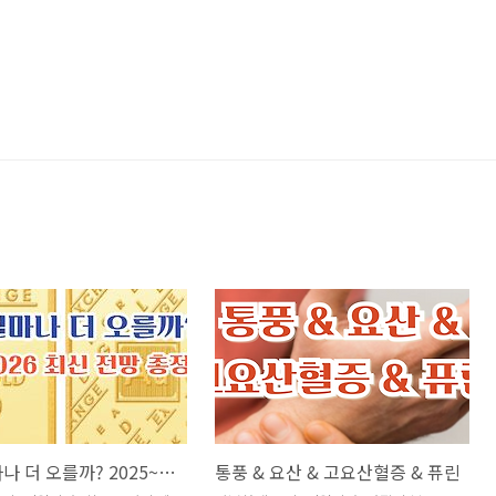
금값 얼마나 더 오를까? 2025~2026 최신 전망 총정리
통풍 & 요산 & 고요산혈증 & 퓨린