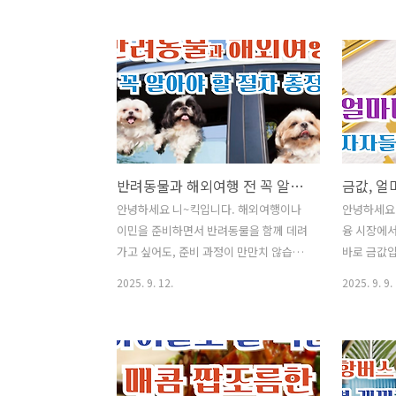
통증, 두통, 피로감까지 유발할 수 있습니
증이 함께 
다. 다행히 생활 속 작은 습관과 스트레칭
엇보다 중요
으로 통증을 완화하고 자세를 교정할 수
다. 증상 
있습니다. 이번 글에서는 거북목 통증을
해야 청력 
줄이는 실천 방법을 알아보겠습니다. ✅
입니다. 이
인기글이사 후 "주소 이전" 간단하게 해
인, 대표 
결하는 방법❗쌈 채소 종류와 효능을 알아
방법까지 정
보며 맛있는 고기 쌈 하세요^^건강진단결
이사 후 "
반려동물과 해외여행 전 꼭 알아야 할 절차 총정리
과서(보건증)발급 인터넷 혹은 모바일 발
방법❗쌈 채
급 방털 안 빠지는 강아지 종류 Best 8안
있는 고기 
안녕하세요 니~킥입니다. 해외여행이나
안녕하세요 
경 도수 보는방법 어렵지 않아요채소 비
(보건증)발
이민을 준비하면서 반려동물을 함께 데려
융 시장에서
타민(다채) 효능과 활용 성격유형 테스트
털 안 빠지는
가고 싶어도, 준비 과정이 만만치 않습니
바로 금값입
(MBTI·애니어그램 검사·D.I...
수 보는방법
다. 각 나라별 검역 조건, 예방접종, 건강
신고가를 
2025. 9. 12.
2025. 9. 9.
증명서, 그리고 공항 검역증명서 발급까
몸에 받고 
지 꼼꼼히 확인해야 하기 때문입니다. 오
얼마나 더 
늘은 반려동물과 출국할 때 반드시 거쳐
금리 인하,
야 할 절차를 단계별로 정리해 보겠습니
을 이유로 
다. ✅ 인기글이사 후 "주소 이전" 간단하
다고 합니다