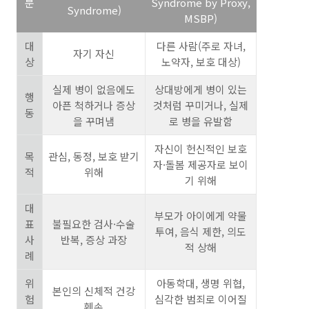
분
Syndrome by Proxy,
Syndrome)
MSBP)
대
다른 사람(주로 자녀,
자기 자신
상
노약자, 보호 대상)
실제 병이 없음에도
상대방에게 병이 있는
행
아픈 척하거나 증상
것처럼 꾸미거나, 실제
동
을 꾸며냄
로 병을 유발함
자신이 헌신적인 보호
목
관심, 동정, 보호 받기
자·돌봄 제공자로 보이
적
위해
기 위해
대
부모가 아이에게 약물
표
불필요한 검사·수술
투여, 음식 제한, 의도
사
반복, 증상 과장
적 상해
례
위
아동학대, 생명 위협,
본인의 신체적 건강
험
심각한 범죄로 이어질
훼손