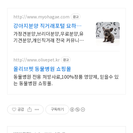
http://www.myohagae.com
광고
강아지분양 직거래포털 묘하개
유기동물 방지 캠페인
가정견분양,브리더분양,무료분양,유
기견분양,개인직거래 전국 커뮤니티
포털사이트
http://www.olivepet.kr
광고
올리브펫 동물병원 쇼핑몰
동물병원 전용 처방사료,100%정품 영양제, 믿을수 있
는 동물병원 쇼핑몰.
공감
구독하기