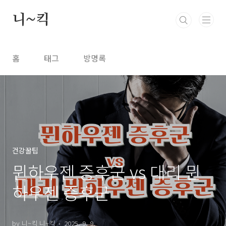
본문 바로가기
니~킥
홈
태그
방명록
건강꿀팁
뮌하우젠 증후군 vs 대리 뮌
하우젠 증후군
by 니~킥 니~킥
2025. 9. 9.