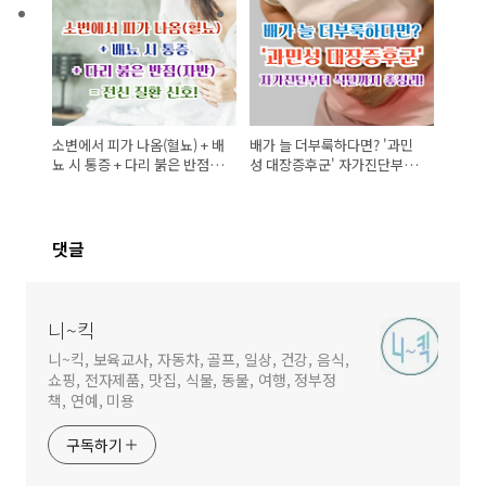
소변에서 피가 나옴(혈뇨) + 배
배가 늘 더부룩하다면? '과민
뇨 시 통증 + 다리 붉은 반점(자
성 대장증후군' 자가진단부터
반) = 전신 질환 신호!
식단까지 총정리!
댓글
니~킥
니~킥, 보육교사, 자동차, 골프, 일상, 건강, 음식,
쇼핑, 전자제품, 맛집, 식물, 동물, 여행, 정부정
책, 연예, 미용
구독하기