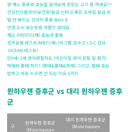
쌈 채소 종류와 효능을 알아보며 맛있는 고기 쌈 하세요^^
건강진단결과서(보건증)발급 인터넷 혹은 모바일 발급 방
털 안 빠지는 강아지 종류 Best 8
안경 도수 보는방법 어렵지 않아요
채소 비타민(다채) 효능과 활용
성격유형 테스트(MBTI·애니어그램 검사·D.I.S.C 검사
·OCEAN 테스트)
만0세~2세 영아관찰척도 (어린이집 영아 관찰 및 평가)
먹태와 황태 차이? (명태&황태&먹태) 그리고, 황태 효능
밥먹고 바로 누우면 안 되는 이유 5가지
뮌하우젠 증후군 vs 대리 뮌하우젠 증후
군
대리 뮌하우젠 증후군
뮌하우젠 증후군
구
(Munchausen
(Münchausen