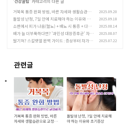
'
건강꿀팁
' 카테고리의 다른 글
거북목 통증 완화 방법, 바른 자세와 생활습관으
2025.09.20
로 교정하기
돌발성 난청, 7일 안에 치료해야 하는 이유와 초
2025.09.18
(0)
기증상
소변에서 피가 나옴(혈뇨) + 배뇨 시 통증 + 다리
2025.08.14
(1)
붉은 반점(자반) = 전신 질환 신호!
배가 늘 더부룩하다면? '과민성 대장증후군' 자가
2025.08.07
(7)
진단부터 식단까지 총정리!
딸기혀? 스칼렛열 완벽 가이드 : 증상부터 자가진
2025.07.22
(12)
단·예방법까지 한눈에!
(0)
관련글
거북목 통증 완화 방법, 바른
돌발성 난청, 7일 안에 치료해
자세와 생활습관으로 교정하
야 하는 이유와 초기증상
기