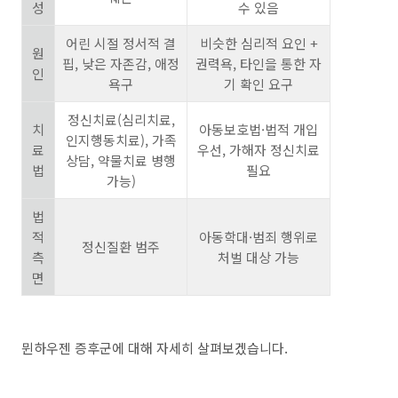
성
수 있음
어린 시절 정서적 결
비슷한 심리적 요인 +
원
핍, 낮은 자존감, 애정
권력욕, 타인을 통한 자
인
욕구
기 확인 요구
정신치료(심리치료,
치
아동보호법·법적 개입
인지행동치료), 가족
료
우선, 가해자 정신치료
상담, 약물치료 병행
법
필요
가능)
법
적
아동학대·범죄 행위로
정신질환 범주
측
처벌 대상 가능
면
뮌하우젠 증후군에 대해 자세히 살펴보겠습니다.