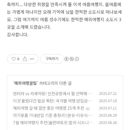
축까지... 다양한 취향을 만족시켜 줄 이색 여름여행지. 올여름에
는 가볍게 떠나지만 오래 기억에 남을 한적한 소도시로 떠나보세
요. 그럼 여기까지 여름 성수기에도 한적한 해외여행지 소도시 3
곳을 소개해 드렸습니다.
감사합니다.
6
구독하기
'
해외여행꿀팁
' 카테고리의 다른 글
렌터카 vs 카셰어링! 인천공항에서 뭘 선택해야
2025.07.21
할까?
이것 몰랐다간 벌금 폭탄! 국가별 여행 반입금지
2025.07.18
(5)
물품 6가지
해외여행 갈 때 깔면 좋은 여행앱 15개 추천
2025.07.11
(10)
(3)
아기용품 기내반입 기준 총정리!(분유·이유식·
2025.06.29
유모차·물티슈 기내 반입 기준)
7월 해외여행지 추천(울란바토르·발리·시드니
2025.06.26
(9)
편)
(6)