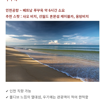
인천공항 ~ 베트남 푸꾸옥 약 6시간 소요
추천 스팟 : 사오 비치, 선월드 혼똔섬 케이블카, 옹랑비치
✔ 인천 직항 가능
✔ 몰디브 느낌의 열대섬, 우기에는 관광객이 적어 한적함