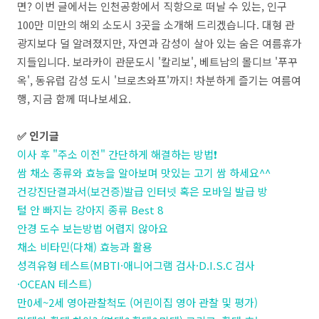
면? 이번 글에서는 인천공항에서 직항으로 떠날 수 있는, 인구
100만 미만의 해외 소도시 3곳을 소개해 드리겠습니다. 대형 관
광지보다 덜 알려졌지만, 자연과 감성이 살아 있는 숨은 여름휴가
지들입니다. 보라카이 관문도시 '칼리보', 베트남의 몰디브 '푸꾸
옥', 동유럽 감성 도시 '브로츠와프'까지! 차분하게 즐기는 여름여
행, 지금 함께 떠나보세요.
✅ 인기글
이사 후 "주소 이전" 간단하게 해결하는 방법❗
쌈 채소 종류와 효능을 알아보며 맛있는 고기 쌈 하세요^^
건강진단결과서(보건증)발급 인터넷 혹은 모바일 발급 방
털 안 빠지는 강아지 종류 Best 8
안경 도수 보는방법 어렵지 않아요
채소 비타민(다채) 효능과 활용
성격유형 테스트(MBTI·애니어그램 검사·D.I.S.C 검사
·OCEAN 테스트)
만0세~2세 영아관찰척도 (어린이집 영아 관찰 및 평가)