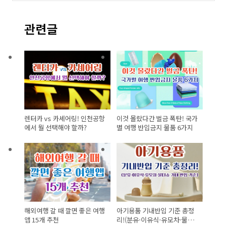
관련글
렌터카 vs 카셰어링! 인천공항
이것 몰랐다간 벌금 폭탄! 국가
에서 뭘 선택해야 할까?
별 여행 반입금지 물품 6가지
해외여행 갈 때 깔면 좋은 여행
아기용품 기내반입 기준 총정
앱 15개 추천
리!(분유·이유식·유모차·물티