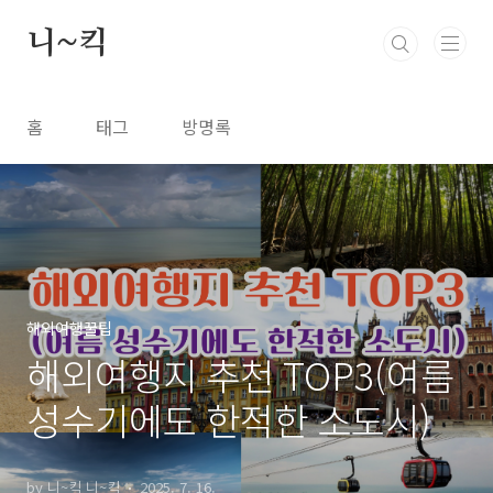
본문 바로가기
니~킥
홈
태그
방명록
해외여행꿀팁
해외여행지 추천 TOP3(여름
성수기에도 한적한 소도시)
by 니~킥 니~킥
2025. 7. 16.