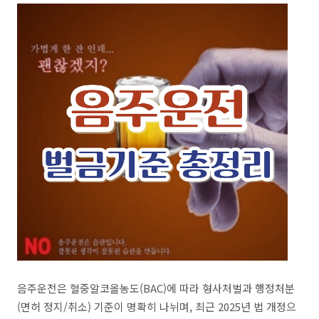
음주운전은 혈중알코올농도(BAC)에 따라 형사처벌과 행정처분
(면허 정지/취소) 기준이 명확히 나뉘며, 최근 2025년 법 개정으