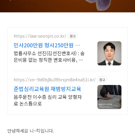
https://law-seonjin.co.kr/
광고
민사200만원 형사250만원 변호
사선임비용 수임료 정찰제
법률사무소 선진(김선진변호사) : 숨
은비용 없는 정직한 변호사비용, 수
임료 정찰제 정직한 변호사, 합리적
인 가성비로 최고의 결과를 만나보
세요.
https://xn--9d0bj8u39brxjm8e4na51i.kr/
광고
준법심리교육원 재범방지교육
음주운전 이수증 심리 교육 양형자
료 논스톱으로
안녕하세요 니~킥입니다.