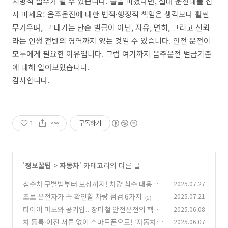
치명적 실수가 될 수 있습니다. 술을 마셨다면, 절대 운전대를 잡
지 마세요! 음주운전에 대한 법적·행정적 책임은 생각보다 훨씬
무거우며, 그 대가는 단순 벌금이 아닌, 자유, 면허, 그리고 신뢰
라는 인생 전반의 영역까지 잃는 것일 수 있습니다. 안전 운전이
모두에게 필요한 이유입니다. 그럼 여기까지 음주운전 벌금기준
에 대해 알아보았습니다.
감사합니다.
1
구독하기
'
정보꿀팁
>
자동차
' 카테고리의 다른 글
침수차 구별법부터 보상까지! 차량 침수 대응 꿀
2025.07.27
팁 총정리
초보 운전자가 꼭 확인할 차량 점검 6가지
2025.07.21
(10)
(5)
타이어 마모와 공기압.. 장마철 안전운전의 핵심!
2025.06.08
차 등록·이전 서류 없이 스마트폰으로! ‘자동차 3
2025.06.07
(5)