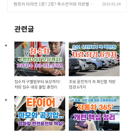
65’ 개편 핵심 정리
캠핑카 타려면 1종? 2종? 특수면허와 차량별 자
2025.05.24
(3)
격 총정리
(3)
관련글
침수차 구별법부터 보상까지!
초보 운전자가 꼭 확인할 차량
차량 침수 대응 꿀팁 총정리
점검 6가지