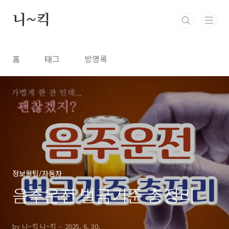
본문 바로가기
니~킥
홈
태그
방명록
정보꿀팁/자동차
음주운전 벌금기준 총정리
by 니~킥 니~킥
2025. 6. 30.