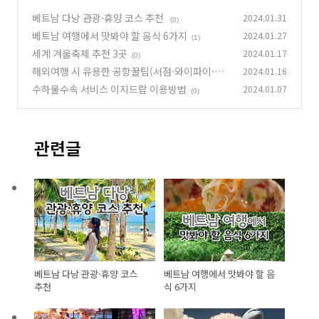
베트남 다낭 관광·휴양 코스 추천
2024.01.31
(0)
베트남 여행에서 맛봐야 할 음식 6가지
2024.01.27
(1)
세계 겨울축제 추천 3곳
2024.01.17
(0)
해외여행 시 유용한 공항꿀팁(서점·와이파이·비
2024.01.16
상약·장기주차장)
수하물수속 서비스 이지드랍 이용방법
2024.01.07
(0)
(0)
관련글
베트남 다낭 관광·휴양 코스
베트남 여행에서 맛봐야 할 음
추천
식 6가지