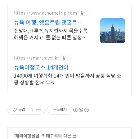
https://www.athometrip.com
광고
뉴욕 여행, 앳홈트립 앳홈트립이
다 챙겨드려요.
전망대,크루즈,뮤지컬까지 묶을수록
혜택은 커지고, 줄 없는 빠른 입장까
지 누리세요
https://smartravel.kr
광고
뉴욕여행코스 14개언어
14000개 여행회화 14개 언어 발음까지 공항 식당 쇼
핑 상황별 전부 무료
공감
구독하기
'
해외여행꿀팁
' 카테고리의 다른 글