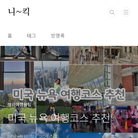
본문 바로가기
니~킥
홈
태그
방명록
해외여행꿀팁
미국 뉴욕 여행코스 추천
by 니~킥 니~킥
2024. 1. 21.