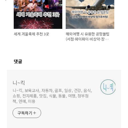
세계 겨울축제 추천 3곳
해외여행 시 유용한 공항꿀팁
(서점·와이파이·비상약·장기
주차장)
댓글
니~킥
니~킥, 보육교사, 자동차, 골프, 일상, 건강, 음식,
쇼핑, 전자제품, 맛집, 식물, 동물, 여행, 정부정
책, 연예, 미용
구독하기